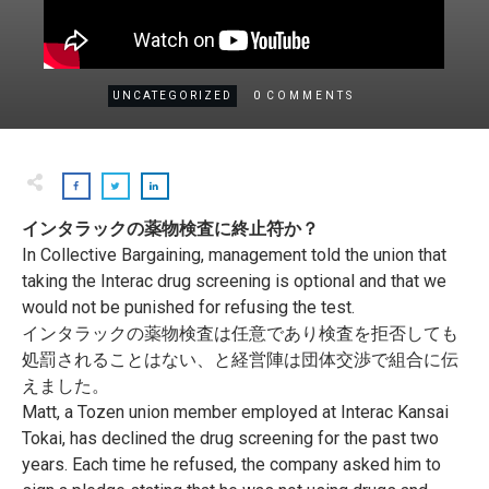
0
UNCATEGORIZED
COMMENTS
インタラックの薬物検査に終止符か？
In Collective Bargaining, management told the union that
taking the Interac drug screening is optional and that we
would not be punished for refusing the test.
インタラックの薬物検査は任意であり検査を拒否しても
処罰される
ことはない、と経営陣は団体交渉で組合に伝
えました。
Matt, a Tozen union member employed at Interac Kansai
Tokai, has declined the drug screening for the past two
years. Each time he refused, the company asked him to