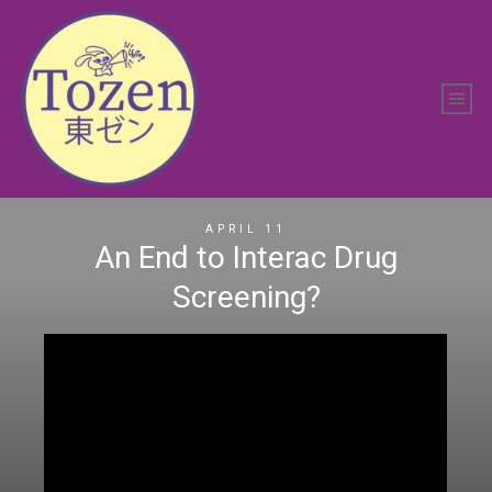
APRIL 11
An End to Interac Drug
Screening?