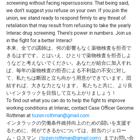
screening without facing repercussions. That being said,
we don’t suggest you refuse on your own. If you join the
union, we stand ready to respond firmly to any threat of
retaliation that may result from refusing to take the yearly
Interac drug screening. There’s power in numbers. Join us
in the fight for a better Interac!
本来、全ての講師は、
何の影響もなく薬物検査を拒否で
きるはずです。とはいえ、
ひとりで薬物検査を拒否しよ
うなどと考えないでください。
あなたが組合に加入すれ
ば、
毎年の薬物検査の拒否による不利益の不安に対し
て、
私たちは断固と立ち向かう用意ができています。団
結すれば、
大きな力となります。 私たちと共に、
より良
いインタラックを目指して立ち上がりましょう！
To find out what you can do to help the fight to improve
working conditions at Interac, contact Case Officer Gerome
Rothman at
tozen.rothman@gmail.com
インタラックの労働条件維持向上のための闘いを支援す
るために、
何ができるかについては、担当のジェロー
ム・ロスマン（
toze
n.rothman@gmail.com
）
までお問い合