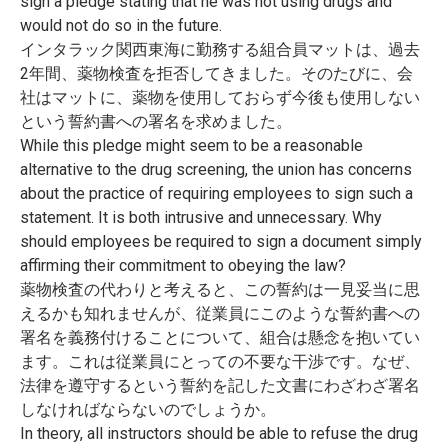
sign a pledge stating that he was not using drugs and
would not do so in the future.
インタラック関西東海に勤務する組合員マットは、過去
2年間、
薬物検査を拒否してきました。そのたびに、会
社はマットに、
薬物を使用しておらず今後も使用しない
という誓約書への署名を求
めました。
While this pledge might seem to be a reasonable
alternative to the drug screening, the union has concerns
about the practice of requiring employees to sign such a
statement. It is both intrusive and unnecessary. Why
should employees be required to sign a document simply
affirming their commitment to obeying the law?
薬物検査の代わりと考えると、
この誓約は一見妥当に思
えるかも知れませんが、
従業員にこのような誓約書への
署名を義務付けることについて、
組合は懸念を抱いてい
ます。
これは従業員にとっての不要な干渉です。なぜ、
法律を遵守するという誓約を記した文書にわざわざ署名
しなければ
ならないのでしょうか。
In theory, all instructors should be able to refuse the drug